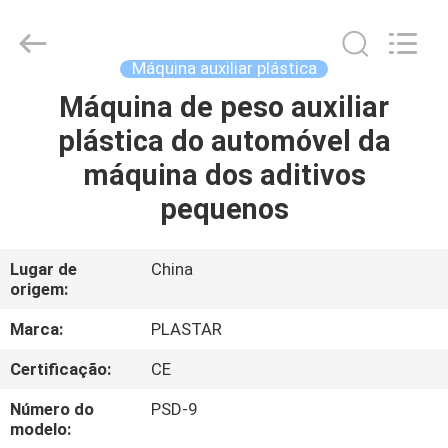
2026
Zhangjiagang
Plastar
Machinery
Co.,
Máquina auxiliar plástica
Ltd..
All
Rights
Máquina de peso auxiliar
CASA
Reserved.
plástica do automóvel da
PRODUTOS
máquina dos aditivos
pequenos
SOBRE
NÓS
Lugar de
China
origem:
EXCURSÃO
Marca:
PLASTAR
DA
Certificação:
CE
FÁBRICA
Número do
PSD-9
modelo: