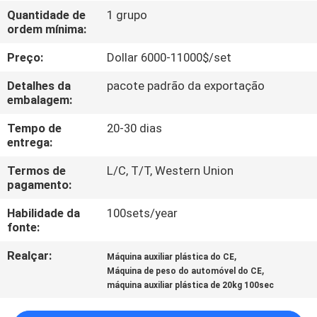
CONTROLE
Quantidade de
1 grupo
ordem mínima:
DA
QUALIDADE
Preço:
Dollar 6000-11000$/set
Detalhes da
pacote padrão da exportação
CONTACTE-
embalagem:
NOS
Tempo de
20-30 dias
entrega:
PEÇA
Termos de
L/C, T/T, Western Union
pagamento:
UMAS
Habilidade da
100sets/year
CITAÇÕES
fonte:
Realçar:
,
Máquina auxiliar plástica do CE
MAPA
,
Máquina de peso do automóvel do CE
DO
máquina auxiliar plástica de 20kg 100sec
SITE