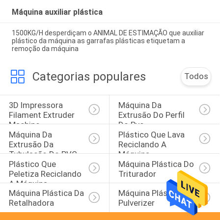
Máquina auxiliar plástica
1500KG/H desperdiçam o ANIMAL DE ESTIMAÇÃO que auxiliar
plástico da máquina as garrafas plásticas etiquetam a
remoção da máquina
Categorias populares
Todos
3D Impressora 
Máquina Da 
Filament Extruder 
Extrusão Do Perfil 
Machine
Do Pvc
Máquina Da 
Plástico Que Lava 
Extrusão Da 
Reciclando A 
Tubulação Do PVC
Máquina
Plástico Que 
Máquina Plástica Do 
Peletiza Reciclando 
Triturador
A Máquina
Máquina Plástica Da 
Máquina Plástica Do 
Retalhadora
Pulverizer